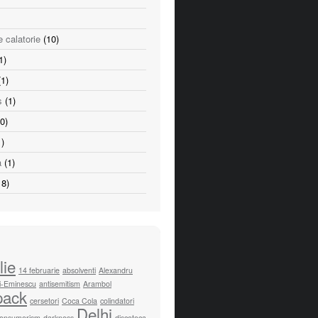
e calatorie
(10)
1)
1)
s
(1)
0)
)
a
(1)
8)
lie
14 februarie
absolventi
Alexandru
i-Eminescu
antisemitism
Arambol
pack
cersetori
Coca Cola
colindatori
Delhi
onsumerism
darkness
discoteca