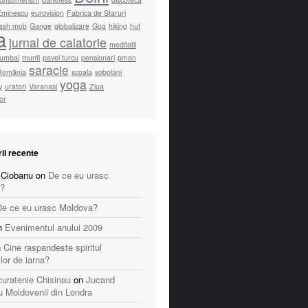
Eminescu
eurovision
Fabrica de Staruri
lash mob
Gange
globalizare
Goa
hiking
hut
a
jurnal de calatorie
meditatii
umbai
munti
pavel turcu
pensionari
pman
saracie
România
scoala
sobolani
yoga
y
uratori
Varanasi
Ziua
lor
ii recente
 Ciobanu
on
De ce eu urasc
?
De ce eu urasc Moldova?
n
Evenimentul anului 2009
n
Cine raspandeste spiritul
ilor de iarna?
 curatenie Chisinau
on
Jucand
u Moldovenii din Londra