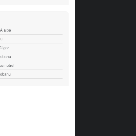
Alaiba
su
Gligor
iobanu
osmotrel
iobanu