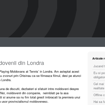
Articole 
dovenii din Londra
Jucand t
 ‘Playing Moldovans at Tennis’ in Londra. Am asteptat acest
Eu si po
 zvonuri prin Chisinau ca se filmeaza filmul, desi pe atunci
obligator
n Londra.
Cel mai 
realitate
na de discutii, dezbateri si sfatuiri intre moldoveni despre
 Noi, moldovenii din companie, neimblati pe la asa
Offline 
si anume sa nu fim total gresit imbracati la premiera unui
za usor provincialismul moldovenesc.
Hai sa 