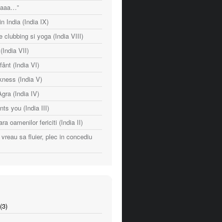
naaaa…”
n India (India IX)
e clubbing si yoga (India VIII)
India VII)
fânt (India VI)
ness (India V)
Agra (India IV)
nts you (India III)
ara oamenilor fericiti (India II)
vreau sa fluier, plec in concediu
(3)