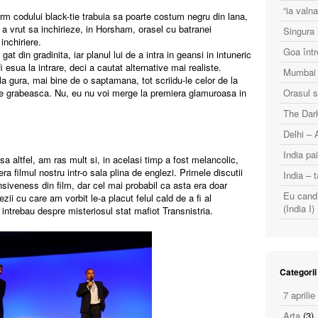
“ia val
rm codului black-tie trabuia sa poarte costum negru din lana,
a vrut sa inchirieze, in Horsham, orasel cu batranei
Singura i
inchiriere.
Goa într
at din gradinita, iar planul lui de a intra in geansi in intuneric
i esua la intrare, deci a cautat alternative mai realiste.
Mumbai (
a gura, mai bine de o saptamana, tot scriidu-le celor de la
se grabeasca. Nu, eu nu voi merge la premiera glamuroasa in
Orasul s
The Dark
Delhi – 
India pai
sa altfel, am ras mult si, in acelasi timp a fost melancolic,
ra filmul nostru intr-o sala plina de englezi. Primele discutii
India – t
nsiveness din film, dar cel mai probabil ca asta era doar
Eu cand 
ii cu care am vorbit le-a placut felul cald de a fi al
(India I)
 intrebau despre misteriosul stat mafiot Transnistria.
Categorii
7 aprilie
Arta
(3)