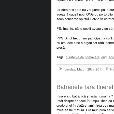
Iar cetățenii care nu vor participa la c
această cauză noul ONG cu portofoliul 
scop educarea spiritului civic în cetățe
PS: Înainte, când copiii aveau vise să
PPS: Anul trecut am participat la curăţir
nu am idee cine a organizat totul pentr
presă.
Tags:
curatenia de primavara
,
ong
,
soc
Tuesday, March 29th, 2011
Pa
Batranete fara tinere
Irina era o batrânică şi asta numai la 7
întâi despre ce face în timpul liber, e
credo-ul ei în viaţă şi amintirea cea m
mică să fie matură. Era mult prea serio