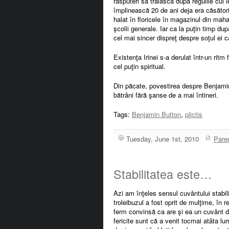
răsputeri să trăiască după regulile cui 
împlinească 20 de ani deja era căsătorit
halat în floricele în magazinul din mah
şcolii generale.
Iar ca la puţin timp du
cel mai sincer dispreţ despre soţul ei c
Existenţa Irinei s-a derulat într-un ritm
cel puţin spiritual.
Din păcate, povestirea despre Benjamin
bătrâni fără şanse de a mai întineri.
Tags:
Benjamin Button
,
plictis
Tuesday, June 1st, 2010
Parer
Stabilitatea este…
Azi am înţeles sensul cuvântului stabi
troleibuzul a fost oprit de mulţime, în r
ferm convinsă ca are şi ea un cuvânt de 
fericite sunt că a venit tocmai atâta lu