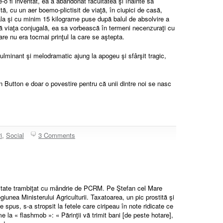
le-o fi inventat, ea a abandonat facultatea şi înainte să
ă, cu un aer boemo-plictisit de viaţă, în ciupici de casă,
ala şi cu minim 15 kilograme puse după balul de absolvire a
pă viaţa conjugală, ea sa vorbească în termeni necenzuraţi cu
are nu era tocmai prinţul la care se aştepta.
 fulminant şi melodramatic ajung la apogeu şi sfârşit tragic,
 Button e doar o povestire pentru că unii dintre noi se nasc
i
,
Social
3 Comments
litate trambiţat cu mândrie de PCRM. Pe Ştefan cel Mare
egiunea Ministerului Agriculturii. Taxatoarea, un pic prostită şi
spus, s-a stropsit la fetele care ciripeau în note ridicate ce
me la « flashmob »: « Părinţii vă trimit bani [de peste hotare],