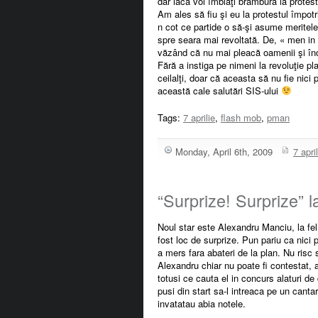
dar iaca voi îmblaţi brambura la protest
Am ales să fiu şi eu la protestul împotri
n cot ce partide o să-şi asume meritele.
spre seara mai revoltată. De, « men in 
văzând că nu mai pleacă oamenii şi înc
Fără a instiga pe nimeni la revoluţie pla
ceilalţi, doar că aceasta să nu fie nici
această cale salutări SIS-ului
Tags:
7 aprilie
,
flash mob
,
pman
Monday, April 6th, 2009
7 april
“Surprize! Surprize” l
Noul star este Alexandru Manciu, la fel 
fost loc de surprize. Pun pariu ca nici p
a mers fara abateri de la plan. Nu risc s
Alexandru chiar nu poate fi contestat, a
totusi ce cauta el in concurs alaturi de
pusi din start sa-l intreaca pe un cantar
invatatau abia notele.