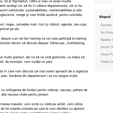
, foi şi flipcharturi. ONG-ul meu va avea muulte
ori acelaşi om să fie în câteva departamente, să nu fie
iri sofisticate: sustenabilitate, maintenabilitate şi alte
glezisme, merge şi vreo limbă asiatică, pentru unicitate.
Blogroll
ri, mape, carnețele mari, mici și mijlocii, agende, tea cups,
Dumitru 
mprimat pe ele.
Ion Gro
despre cum să faci training ca cei care participă la training
Natalia 
oluntari dornici să discute despre: follow-ups, multitasking,
Victor C
Viorel P
i multe granturi, dar ca să ne vină granturile, va trebui să
al, de exemplu: vom curăța un parc.
Vlada C
te în care vom discuta cel mai corect aproach de a organiza
plan, fiecăruia din departament i se vor asigna multe
cu strângerea de fonduri pentru mănuși, sacoșe, pahare de
 alte resurse vitale pentru proiect.
marea maselor: vom scrie cu cretă pe asfalt, vom cânta
de foi volante colorate pe care le vom distribui cu ajutorul
nțe de presă pentru sensibilizarea opiniei publice.