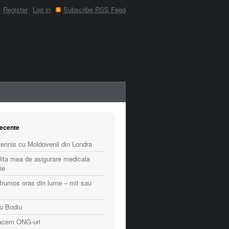
Register
Log in
Subscribe RSS Feed
recente
ennis cu Moldovenii din Londra
lita mea de asigurare medicala
ie
frumos oras din lume – mit sau
cu Bodiu
facem ONG-uri