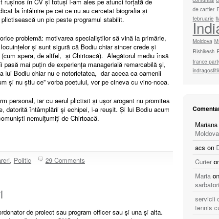
rușinos în CV și totuși l-am ales pe atunci forțată de
de cartier
cat la întâlnire pe cei ce nu au cercetat biografia și
plictisească un pic peste programul stabilit.
februarie
f
Indi
 orice problemă: motivarea specialiștilor să vină la primărie,
Moldova
M
locuințelor și sunt sigură că Bodiu chiar sincer crede și
Rishikesh
 (cum spera, de altfel, și Chirtoacă). Alegătorul mediu însă
trance part
 îi pasă mai puțin de experiența managerială remarcabilă și,
indragostiti
a lui Bodiu chiar nu e notorietatea, dar aceea ca oamenii
 cum și nu știu ce” vorba poetului, vor pe cineva cu vino-ncoa.
m personal, iar cu aerul plictisit și ușor arogant nu promitea
Comentar
e, datorită întâmplării și echipei, i-a reușit. Și lui Bodiu acum
ecomuniști nemulțumiți de Chirtoacă.
Mariana
Moldova
acs
on
reri
,
Politic
29 Comments
Curier
o
Maria
o
sarbator
i
servicii
tennis c
rdonator de proiect sau program officer sau şi una şi alta.