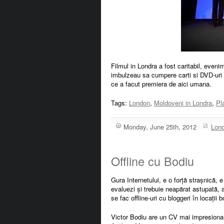
Filmul in Londra a fost caritabil, eveni
imbulzeau sa cumpere carti si DVD-uri c
ce a facut premiera de aici umana.
Tags:
London
,
Moldoveni in Londra
,
Pl
Monday, June 25th, 2012
Lond
Offline cu Bodiu
Gura Internetului, e o forță strașnică,
evaluezi și trebuie neapărat astupată,
se fac offline-uri cu bloggeri în locații 
Victor Bodiu are un CV mai impresionan