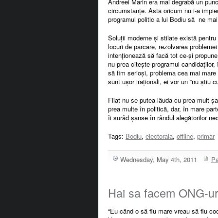
Andreei Marin era mai degrabă un punct 
circumstanțe. Asta oricum nu i-a impiedi
programul politic a lui Bodiu să ne mai 
Soluții moderne și stilate există pentru
locuri de parcare, rezolvarea problemei 
intenționează să facă tot ce-și propune
nu prea citește programul candidaților,
să fim serioși, problema cea mai mare 
sunt ușor iraționali, ei vor un “nu știu
Filat nu se putea lăuda cu prea mult șar
prea multe în politică, dar, în mare part
îi surâd șanse în rândul alegătorilor n
Tags:
Bodiu
,
electorala
,
offline
,
primar
Wednesday, May 4th, 2011
Pa
Hai sa facem ONG-ur
“Eu când o să fiu mare vreau să fiu coo