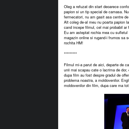
Oleg a refuzat din start deoarece confo
papion si un tip special de camasa. Nu 
fermecatori, nu am gasit asa centre de 
Alt coleg de-al meu nu poarta papion la g
cand incepe filmul, cel mai probabil ar f
Eu am asteptat rochia mea cu sufletul l
magazin online si rugand-i frumos sa 
rochita HM!
*********
Filmul mi-a parut de aici, departe de ca
unii mai scapau cate o lacrima de dor, e
dupa film au fost despre gradul de offe
problema noastra, a moldovenilor. Englez
moldovenilor din film, dupa care ma tot