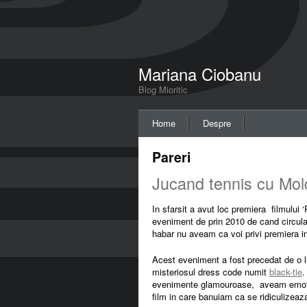
Mariana Ciobanu
Blog Mioritic
Home
Despre
Pareri
Jucand tennis cu Mol
In sfarsit a avut loc premiera filmului
eveniment de prin 2010 de cand circulau
habar nu aveam ca voi privi premiera i
Acest eveniment a fost precedat de o lu
misteriosul dress code numit
black-tie
.
evenimente glamouroase, aveam emotii 
film in care banuiam ca se ridiculizea