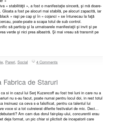
e! »
va « stabilităţii », a fost o manifestaţie sinceră, şi mă doare-
 Gloata a fost pe alocuri mai stabilă, pe alocuri zapacită, iar
black » raşi pe cap şi în « cojanci » se întunecau la faţă
ercau, poate-poate a scapa totul de sub control.
nific să particip şi la urmatoarele manifestaţii şi invit şi pe
 prea verde şi nici prea albastră. Şi mai vreau să transmit pe
ie
,
Pareri
,
Social
4 Comments
a Fabrica de Staruri
ca si in cazul lui Serj Kuzencoff au fost trei luni in care nu a
ariuri nu s-au facut, poate numai pentru locul doi, in rest totul
a insinuez ca ceva s-a falsificat, pentru ca talentul lui
re voce si a tot cutreierat diferite festivaluri de mic. Deci…
 debutanti? Am cam dus dorul fair-play-ului, concurentii erau
et deja format, un pic chiar si plictisit de incepatorii care