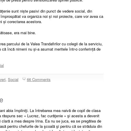
urățenie sunt niște pasivi din punct de vedere social, din
împrospătat va organiza noi și noi proiecte, care vor avea ca
ni și corectarea acestora.
nătoase, era mai bine.
ea parcului de la Valea Trandafirilor cu colegii de la serviciu,
u că încă nimeni nu și-a asumat meritele într-o conferință de
ial
reri
,
Social
66 Comments
te
 ani abia împliniţi. La întrebarea mea naivă de copil de clasa
a a răspuns sec « Lucrez, fac curăţenie » şi acesta a devenit
ai clară a mea despre Irina. Ea nu se juca, ea se pregătea de
asă pentru chefurile de la şcoală şi pentru că se străduia din