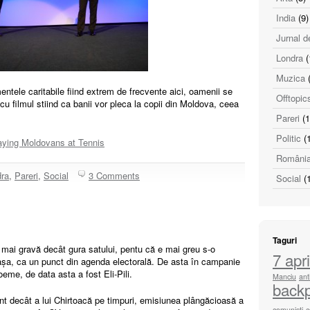
India
(9)
Jurnal d
Londra
(
Muzica
(
mentele caritabile fiind extrem de frecvente aici, oamenii se
Offtopic
u filmul stiind ca banii vor pleca la copii din Moldova, ceea
Pareri
(1
Politic
(1
aying Moldovans at Tennis
Români
ra
,
Pareri
,
Social
3 Comments
Social
(1
Taguri
 e mai gravă decât gura satului, pentu că e mai greu s-o
7 apri
 așa, ca un punct din agenda electorală. De asta în campanie
boeme, de data asta a fost Eli-Pili.
Manciu
ant
back
t decât a lui Chirtoacă pe timpuri, emisiunea plângăcioasă a
comunisti
c