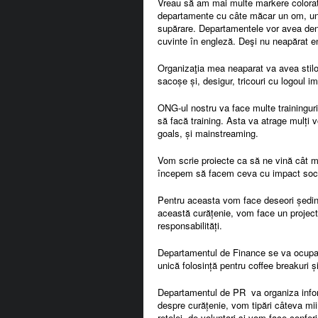
Vreau să am mai multe markere colorate
departamente cu câte măcar un om, une
supărare. Departamentele vor avea denum
cuvinte în engleză. Deşi nu neapărat en
Organizaţia mea neaparat va avea stilou
sacoșe și, desigur, tricouri cu logoul i
ONG-ul nostru va face multe traininguri 
să facă training. Asta va atrage mulți v
goals, și mainstreaming.
Vom scrie proiecte ca să ne vină cât ma
începem să facem ceva cu impact soci
Pentru aceasta vom face deseori ședin
această curățenie, vom face un project 
responsabilități.
Departamentul de Finance se va ocupa 
unică folosință pentru coffee breakuri și
Departamentul de PR va organiza infor
despre curățenie, vom tipări câteva mii 
rețelei de voluntari și vom face conferi