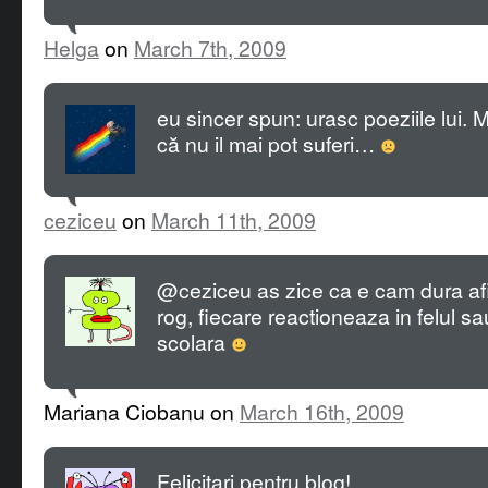
Helga
on
March 7th, 2009
eu sincer spun: urasc poeziile lui. 
că nu il mai pot suferi…
ceziceu
on
March 11th, 2009
@ceziceu as zice ca e cam dura afi
rog, fiecare reactioneaza in felul s
scolara
Mariana Ciobanu on
March 16th, 2009
Felicitari pentru blog!