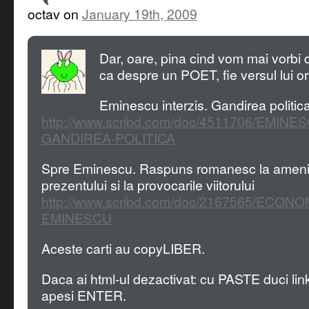
octav on
January 19th, 2009
Dar, oare, pina cind vom mai vorbi
ca despre un POET, fie versul lui o
Eminescu interzis. Gandirea politic
http://www.scribd.com/doc/4511706/EMINE
GANDIREA-POLITICA
Spre Eminescu. Raspuns romanesc la amenin
prezentului si la provocarile viitorului
http://www.scribd.com/doc/2167565/ECONO
EMINESCU
Aceste carti au copyLIBER.
Daca ai html-ul dezactivat: cu PASTE duci link
apesi ENTER.