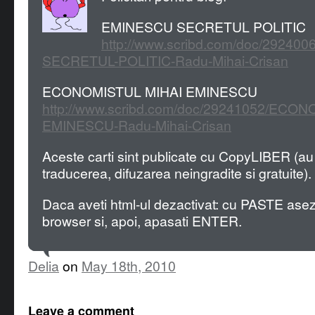
EMINESCU SECRETUL POLITIC
http://www.scribd.com/doc/29240
SECRETUL-POLITIC-Radu-Mihai-Crisan
ECONOMISTUL MIHAI EMINESCU
http://www.scribd.com/doc/29241052/ECON
EMINESCU-Radu-Mihai-Crisan
Aceste carti sint publicate cu CopyLIBER (au
traducerea, difuzarea neingradite si gratuite).
Daca aveti html-ul dezactivat: cu PASTE asezat
browser si, apoi, apasati ENTER.
Delia
on
May 18th, 2010
Leave a comment