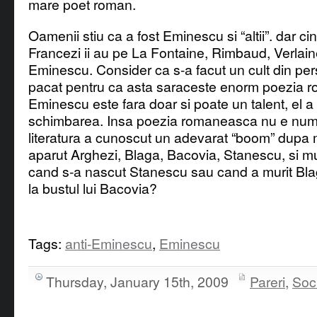
mare poet roman.
Oamenii stiu ca a fost Eminescu si “altii”. dar cine
Francezi ii au pe La Fontaine, Rimbaud, Verlai
Eminescu. Consider ca s-a facut un cult din pers
pacat pentru ca asta saraceste enorm poezia 
Eminescu este fara doar si poate un talent, el a f
schimbarea. Insa poezia romaneasca nu e num
literatura a cunoscut un adevarat “boom” dupa 
aparut Arghezi, Blaga, Bacovia, Stanescu, si multi
cand s-a nascut Stanescu sau cand a murit Blaga
la bustul lui Bacovia?
Tags:
anti-Eminescu
,
Eminescu
Thursday, January 15th, 2009
Pareri
,
Soc