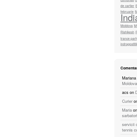
de cartier
februarie
f
Indi
Moldova
M
Rishikesh
trance part
indragostiti
Comentar
Mariana
Moldova
acs
on
Curier
o
Maria
o
sarbator
servicii
tennis c