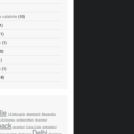
e calatorie
(10)
1)
1)
s
(1)
0)
)
a
(1)
8)
lie
14 februarie
absolventi
Alexandru
i-Eminescu
antisemitism
Arambol
pack
cersetori
Coca Cola
colindatori
Delhi
onsumerism
darkness
discoteca