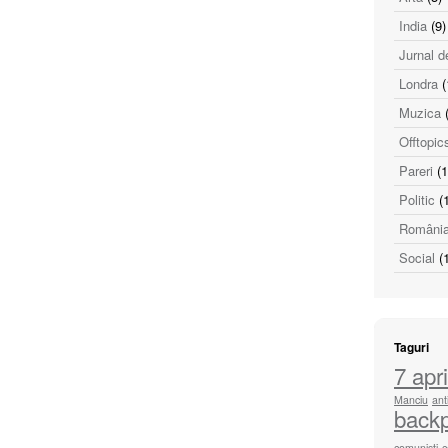
India
(9)
Jurnal d
Londra
(
Muzica
(
Offtopic
Pareri
(1
Politic
(1
Români
Social
(1
Taguri
7 apri
Manciu
ant
back
comunisti
c