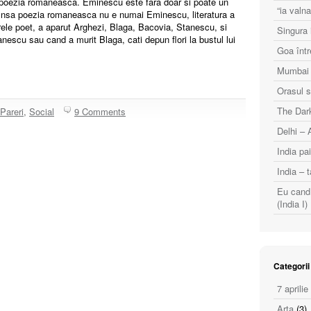
poezia romaneasca. Eminescu este fara doar si poate un
“ia val
a. Insa poezia romaneasca nu e numai Eminescu, literatura a
le poet, a aparut Arghezi, Blaga, Bacovia, Stanescu, si
Singura i
tanescu sau cand a murit Blaga, cati depun flori la bustul lui
Goa într
Mumbai (
Orasul s
The Dark
Pareri
,
Social
9 Comments
Delhi – 
India pai
India – t
Eu cand 
(India I)
Categorii
7 aprilie
Arta
(3)