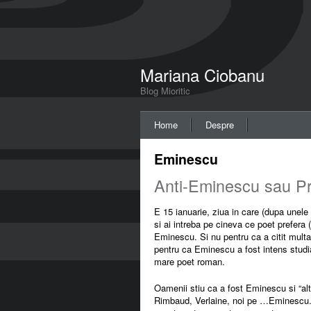
Mariana Ciobanu
Blog Mioritic
Home
Despre
Eminescu
Anti-Eminescu sau P
E 15 ianuarie, ziua in care (dupa unele
si ai intreba pe cineva ce poet prefera 
Eminescu. Si nu pentru ca a citit mult
pentru ca Eminescu a fost intens studia
mare poet roman.
Oamenii stiu ca a fost Eminescu si “altii
Rimbaud, Verlaine, noi pe …Eminescu. C