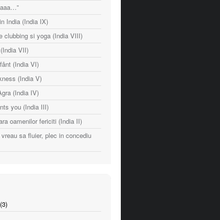
naaaa…”
n India (India IX)
e clubbing si yoga (India VIII)
India VII)
fânt (India VI)
ness (India V)
Agra (India IV)
nts you (India III)
ara oamenilor fericiti (India II)
vreau sa fluier, plec in concediu
(3)