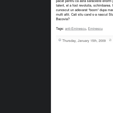
pacat pentru ca asta saraceste enorm 
talent, el a fost revolutia, schimbare
cunoscut un adevarat “boom” dupa mare
multi altii. Cati stiu cand s-a nascut S
Bacovia?
Tags:
anti-Eminescu
,
Eminescu
Thursday, January 15th, 2009