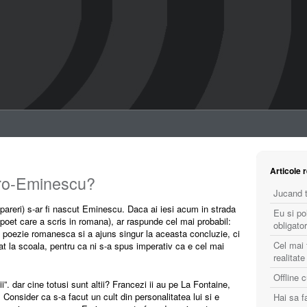
Articole 
ro-Eminescu?
Jucand t
 pareri) s-ar fi nascut Eminescu. Daca ai iesi acum in strada
Eu si po
(poet care a scris in romana), ar raspunde cel mai probabil:
obligator
a poezie romanesca si a ajuns singur la aceasta concluzie, ci
Cel mai 
t la scoala, pentru ca ni s-a spus imperativ ca e cel mai
realitate
Offline 
”. dar cine totusi sunt altii? Francezi ii au pe La Fontaine,
onsider ca s-a facut un cult din personalitatea lui si e
Hai sa 