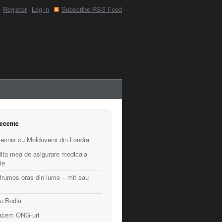
Register
Log in
Subscribe RSS Feed
recente
ennis cu Moldovenii din Londra
lita mea de asigurare medicala
ie
frumos oras din lume – mit sau
cu Bodiu
facem ONG-uri