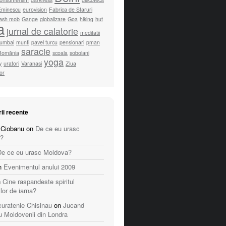
Eminescu
eurovision
Fabrica de Staruri
lash mob
Gange
globalizare
Goa
hiking
hut
a
jurnal de calatorie
meditatii
umbai
munti
pavel turcu
pensionari
pman
saracie
România
scoala
sobolani
yoga
y
uratori
Varanasi
Ziua
lor
ii recente
 Ciobanu
on
De ce eu urasc
?
De ce eu urasc Moldova?
n
Evenimentul anului 2009
n
Cine raspandeste spiritul
ilor de iarna?
 curatenie Chisinau
on
Jucand
u Moldovenii din Londra