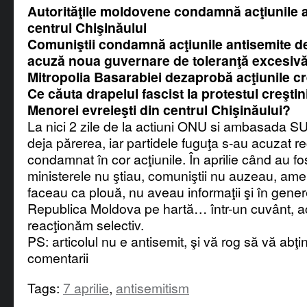
Autorităţile moldovene condamnă acţiunile a
centrul Chişinăului
Comuniştii condamnă acţiunile antisemite de
acuză noua guvernare de toleranţă excesiv
Mitropolia Basarabiei dezaprobă acţiunile cr
Ce căuta drapelul fascist la protestul creştin
Menorei evreieşti din centrul Chişinăului?
La nici 2 zile de la actiuni ONU si ambasada S
deja părerea, iar partidele fuguţa s-au acuzat re
condamnat în cor acţiunile. În aprilie când au fos
ministerele nu ştiau, comuniştii nu auzeau, ame
faceau ca plouă, nu aveau informaţii şi în gene
Republica Moldova pe hartă… într-un cuvânt, a
reacţionăm selectiv.
PS: articolul nu e antisemit, şi vă rog să vă abţin
comentarii
Tags:
7 aprilie
,
antisemitism