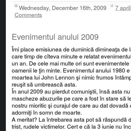
Wednesday, December 16th, 2009
7 april
Comments
Evenimentul anului 2009
Îmi place emisiunea de duminică dimineaţa de la
care timp de cîteva minute e relatat eveniment
un an. De cele mai multe ori sunt evenimentele t
oamenii le ţin minte. Evenimentul anului 1980 
moartea lui John Lennon şi nimic frumos întâmpl
reuşit să umbrească asta.
În anul 2009 au pierdut comuniştii, însă asta n
mascheze abuzurile pe care a fost în stare să le
nostru mioritic şi curajul de care au dat dovadă
adormiţi în somn de moarte.
A meritat? La întrebarea asta pot să răspundă do
trist, rudele victimelor. Cert e că la 3 iunie nu î