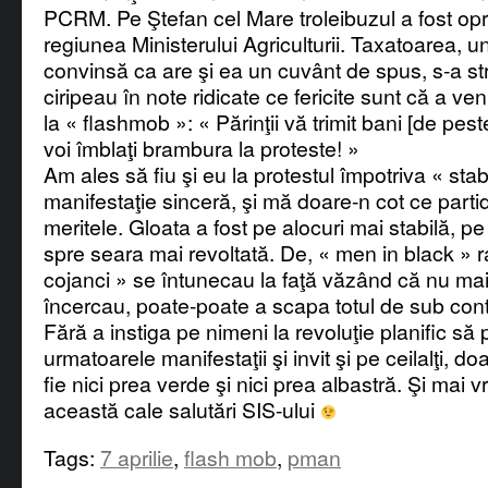
PCRM. Pe Ştefan cel Mare troleibuzul a fost opri
regiunea Ministerului Agriculturii. Taxatoarea, un
convinsă ca are şi ea un cuvânt de spus, s-a stro
ciripeau în note ridicate ce fericite sunt că a ve
la « flashmob »: « Părinţii vă trimit bani [de pest
voi îmblaţi brambura la proteste! »
Am ales să fiu şi eu la protestul împotriva « stabil
manifestaţie sinceră, şi mă doare-n cot ce part
meritele. Gloata a fost pe alocuri mai stabilă, pe 
spre seara mai revoltată. De, « men in black » ra
cojanci » se întunecau la faţă văzând că nu mai
încercau, poate-poate a scapa totul de sub cont
Fără a instiga pe nimeni la revoluţie planific să p
urmatoarele manifestaţii şi invit şi pe ceilalţi, 
fie nici prea verde şi nici prea albastră. Şi mai 
această cale salutări SIS-ului
Tags:
7 aprilie
,
flash mob
,
pman