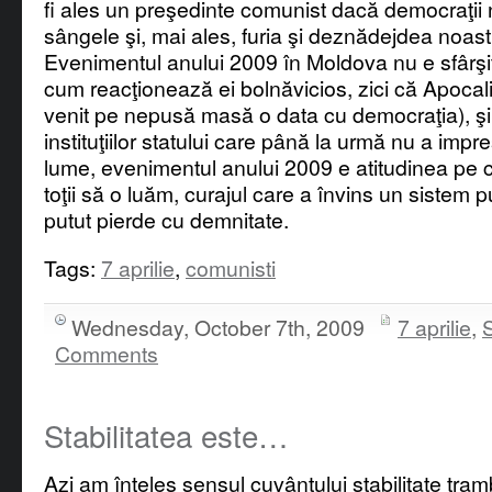
fi ales un preşedinte comunist dacă democraţii nu
sângele şi, mai ales, furia şi deznădejdea noast
Evenimentul anului 2009 în Moldova nu e sfârşitu
cum reacţionează ei bolnăvicios, zici că Apocal
venit pe nepusă masă o data cu democraţia), şi 
instituţiilor statului care până la urmă nu a imp
lume, evenimentul anului 2009 e atitudinea pe 
toţii să o luăm, curajul care a învins un sistem 
putut pierde cu demnitate.
Tags:
7 aprilie
,
comunisti
Wednesday, October 7th, 2009
7 aprilie
,
S
Comments
Stabilitatea este…
Azi am înţeles sensul cuvântului stabilitate tra