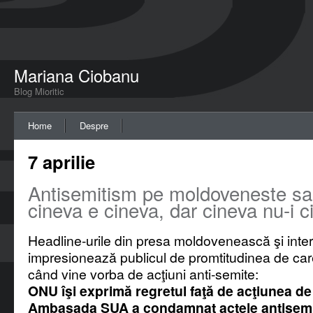
Mariana Ciobanu
Blog Mioritic
Home
Despre
7 aprilie
Antisemitism pe moldoveneste s
cineva e cineva, dar cineva nu-i c
Headline-urile din presa moldovenească şi inte
impresionează publicul de promtitudinea de ca
când vine vorba de acţiuni anti-semite:
ONU îşi exprimă regretul faţă de acţiunea de
Ambasada SUA a condamnat actele antisemi