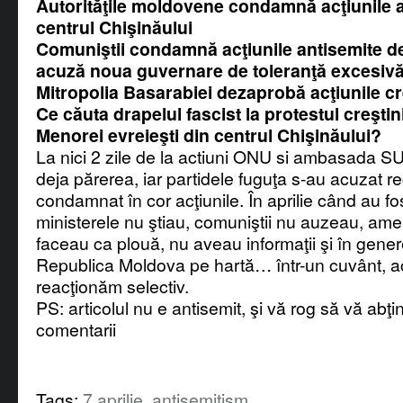
Autorităţile moldovene condamnă acţiunile a
centrul Chişinăului
Comuniştii condamnă acţiunile antisemite de
acuză noua guvernare de toleranţă excesiv
Mitropolia Basarabiei dezaprobă acţiunile cr
Ce căuta drapelul fascist la protestul creştin
Menorei evreieşti din centrul Chişinăului?
La nici 2 zile de la actiuni ONU si ambasada S
deja părerea, iar partidele fuguţa s-au acuzat re
condamnat în cor acţiunile. În aprilie când au fos
ministerele nu ştiau, comuniştii nu auzeau, ame
faceau ca plouă, nu aveau informaţii şi în gene
Republica Moldova pe hartă… într-un cuvânt, a
reacţionăm selectiv.
PS: articolul nu e antisemit, şi vă rog să vă abţin
comentarii
Tags:
7 aprilie
,
antisemitism