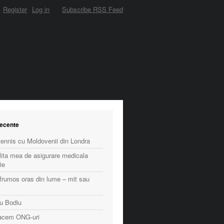
Register
Log in
Subscribe RSS Feed
recente
ennis cu Moldovenii din Londra
lita mea de asigurare medicala
ie
frumos oras din lume – mit sau
cu Bodiu
facem ONG-uri