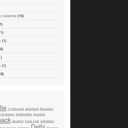
e calatorie
(10)
1)
1)
s
(1)
0)
)
a
(1)
8)
lie
14 februarie
absolventi
Alexandru
i-Eminescu
antisemitism
Arambol
pack
cersetori
Coca Cola
colindatori
Delhi
onsumerism
darkness
discoteca