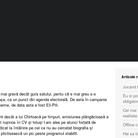
Articole 
Jucand t
 e mai gravă decât gura satului, pentu că e mai greu s-o
Eu si po
 așa, ca un punct din agenda electorală. De asta în campanie
obligator
boeme, de data asta a fost Eli-Pili.
Cel mai 
realitate
t decât a lui Chirtoacă pe timpuri, emisiunea plângăcioasă a
rușinos în CV și totuși l-am ales pe atunci forțată de
Offline 
cat la întâlnire pe cei ce nu au cercetat biografia și
plictisească un pic peste programul stabilit.
Hai sa 