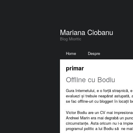
Mariana Ciobanu
Blog Mioritic
Home
Despre
primar
Offline cu Bodiu
Gura Internetului, e o forță strașnică,
evaluezi și trebuie neapărat astupată,
se fac offline-uri cu bloggeri în locații 
Victor Bodiu are un CV mai impresionan
Andreei Marin era mai degrabă un punct 
circumstanțe. Asta oricum nu i-a impiedi
programul politic a lui Bodiu să ne mai 