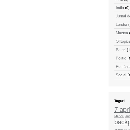
India
(9)
Jurnal d
Londra
(
Muzica
(
Offtopic
Pareri
(1
Politic
(1
Români
Social
(1
Taguri
7 apri
Manciu
ant
back
comunisti
c