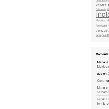
de cartier
februarie
f
Indi
Moldova
M
Rishikesh
trance part
indragostiti
Comentar
Mariana
Moldova
acs
on
Curier
o
Maria
o
sarbator
servicii
tennis c