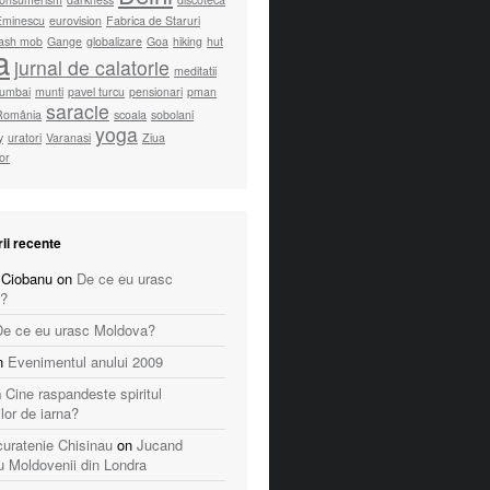
Eminescu
eurovision
Fabrica de Staruri
lash mob
Gange
globalizare
Goa
hiking
hut
a
jurnal de calatorie
meditatii
umbai
munti
pavel turcu
pensionari
pman
saracie
România
scoala
sobolani
yoga
y
uratori
Varanasi
Ziua
lor
ii recente
 Ciobanu
on
De ce eu urasc
?
De ce eu urasc Moldova?
n
Evenimentul anului 2009
n
Cine raspandeste spiritul
ilor de iarna?
 curatenie Chisinau
on
Jucand
u Moldovenii din Londra