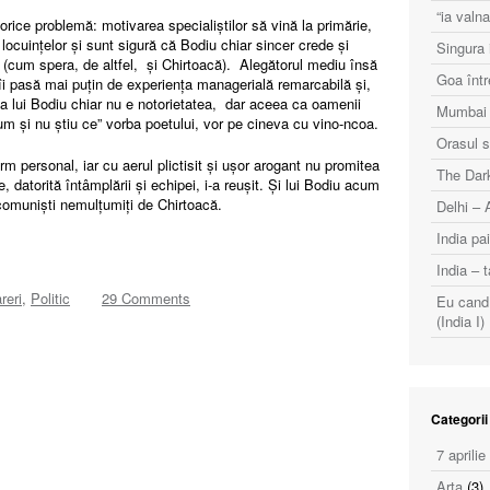
“ia val
 orice problemă: motivarea specialiștilor să vină la primărie,
locuințelor și sunt sigură că Bodiu chiar sincer crede și
Singura i
 (cum spera, de altfel, și Chirtoacă). Alegătorul mediu însă
Goa într
 îi pasă mai puțin de experiența managerială remarcabilă și,
a lui Bodiu chiar nu e notorietatea, dar aceea ca oamenii
Mumbai (
 cum și nu știu ce” vorba poetului, vor pe cineva cu vino-ncoa.
Orasul s
m personal, iar cu aerul plictisit și ușor arogant nu promitea
The Dark
e, datorită întâmplării și echipei, i-a reușit. Și lui Bodiu acum
ecomuniști nemulțumiți de Chirtoacă.
Delhi – 
India pai
India – t
reri
,
Politic
29 Comments
Eu cand 
(India I)
Categorii
7 aprilie
Arta
(3)