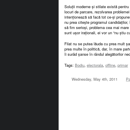
Soluții moderne și stilate există pentru
locuri de parcare, rezolvarea problemei 
intenționează să facă tot ce-și propune
nu prea citește programul candidaților,
să fim serioși, problema cea mai mare 
sunt ușor iraționali, ei vor un “nu știu
Filat nu se putea lăuda cu prea mult șar
prea multe în politică, dar, în mare part
îi surâd șanse în rândul alegătorilor n
Tags:
Bodiu
,
electorala
,
offline
,
primar
Wednesday, May 4th, 2011
Pa