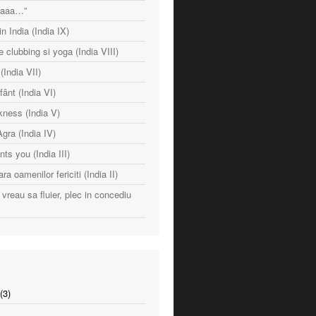
naaaa…”
n India (India IX)
e clubbing si yoga (India VIII)
India VII)
fânt (India VI)
ness (India V)
Agra (India IV)
nts you (India III)
ara oamenilor fericiti (India II)
vreau sa fluier, plec in concediu
(3)