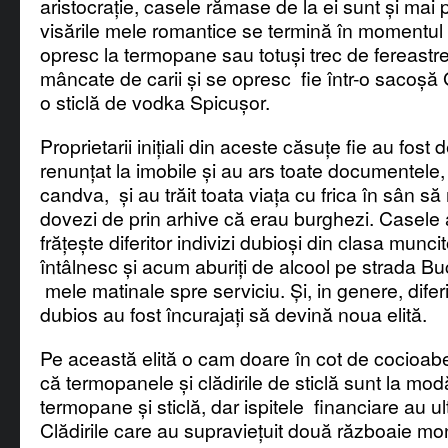
aristocrație, casele rămase de la ei sunt și mai p
visările mele romantice se termină în momentul 
opresc la termopane sau totuși trec de fereastre
mâncate de carii și se opresc fie într-o sacoșă G
o sticlă de vodka Spicușor.
Proprietarii inițiali din aceste căsuțe fie au fost d
renunțat la imobile și au ars toate documentele,
candva, și au trăit toata viața cu frica în sân 
dovezi de prin arhive că erau burghezi. Casele a
frățește diferitor indivizi dubioși din clasa munci
întâlnesc și acum aburiți de alcool pe strada Buc
mele matinale spre serviciu. Și, in genere, diferiț
dubios au fost încurajați să devină noua elită.
Pe această elită o cam doare în cot de cocioabe
că termopanele și clădirile de sticlă sunt la mo
termopane și sticlă, dar ispitele financiare au ul
Clădirile care au supraviețuit două războaie mo