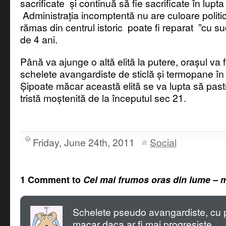
sacrificate și continuă să fie sacrificate în lupt
Administrația incomptentă nu are culoare politic
rămas din centrul istoric poate fi reparat ”cu s
de 4 ani.
Până va ajunge o altă elită la putere, orașul va f
schelete avangardiste de sticlă și termopane în c
Șipoate măcar această elită se va lupta să past
tristă moștenită de la începutul sec 21.
Friday, June 24th, 2011
Social
1 Comment to
Cel mai frumos oras din lume – mi
Schelete pseudo avangardiste, cu
macar daca ar fi mai progresiste…