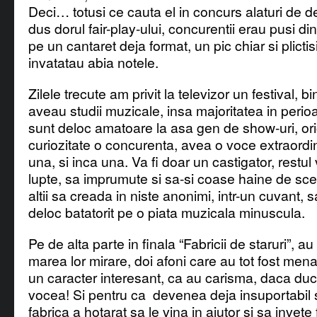
Deci… totusi ce cauta el in concurs alaturi de
dus dorul fair-play-ului, concurentii erau pusi din
pe un cantaret deja format, un pic chiar si plictis
invatatau abia notele.
Zilele trecute am privit la televizor un festival, bi
aveau studii muzicale, insa majoritatea in peri
sunt deloc amatoare la asa gen de show-uri, or
curiozitate o concurenta, avea o voce extraordi
una, si inca una. Va fi doar un castigator, restul
lupte, sa imprumute si sa-si coase haine de sc
altii sa creada in niste anonimi, intr-un cuvant, 
deloc batatorit pe o piata muzicala minuscula.
Pe de alta parte in finala “Fabricii de staruri”, au
marea lor mirare, doi afoni care au tot fost menaj
un caracter interesant, ca au carisma, daca duc 
vocea! Si pentru ca devenea deja insuportabil si
fabrica a hotarat sa le vina in ajutor si sa invete