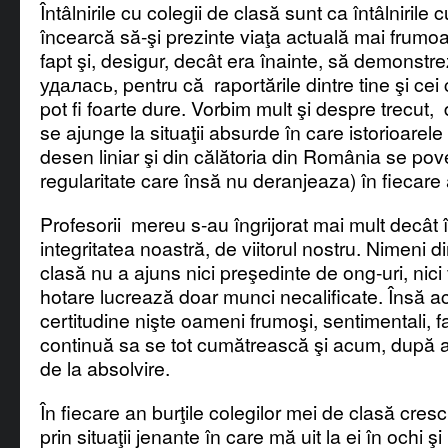
Întâlnirile cu colegii de clasă sunt ca întâlnirile cu
încearcă să-şi prezinte viaţa actuală mai frumo
fapt şi, desigur, decât era înainte, să demonst
удалась, pentru că raportările dintre tine şi cei c
pot fi foarte dure. Vorbim mult şi despre trecut
se ajunge la situaţii absurde în care istorioarele 
desen liniar şi din călătoria din România se pov
regularitate care însă nu deranjeaza) în fiecare
Profesorii mereu s-au îngrijorat mai mult decât î
integritatea noastră, de viitorul nostru. Nimeni d
clasă nu a ajuns nici preşedinte de ong-uri, nic
hotare lucrează doar munci necalificate. Însă a
certitudine nişte oameni frumoşi, sentimentali, fa
continuă sa se tot cumătrească şi acum, după
de la absolvire.
În fiecare an burţile colegilor mei de clasă cresc 
prin situaţii jenante în care mă uit la ei în ochi şi