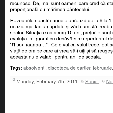
recunosc. De, mai sunt oameni care cred că star
proporţională cu mărimea pântecelui.
Revederile noastre anuale durează de la 6 la 1
ocazie mai fac un update şi văd cum stă treaba 
sector. Situaţia e ca acum 10 ani, preţurile sunt 
evoluţia a ignorat cu desăvârşire repertuarul dis
“Я волнаaaaa…”. Ce e val ca valul trece, pot sa 
viaţă de om pe care ai vrea să-i uiţi şi să reuşeşti
aceasta nu e valabil pentru anii de scoala.
Tags:
absolventi
,
discoteca de cartier
,
februarie
Monday, February 7th, 2011
Social
No