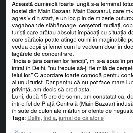
Această duminică foarte lungă s-a terminat totu
hostel din Main Bazaar. Main Bazaarul, care m-
agresiv din start, e un loc plin de mizerie puturo
vagaboande slăbănoage, cerșetori mutilați, copila
turiști care arătau absolut împăcați cu situația dat
care sărăcia poate atinge culmi inimaginabile pen
vedea copii și femei cum le vedeam doar în do
lagărele de concentrare.
“India e țara oamenilor fericiți”, mi s-a spus în
intrat în Delhi, “nu trebuie să-ți fie milă de cerșeto
felul lor.” O abordare foarte comodă pentru conf
al unui turist. Dar pentru că nu pot face mare lu
privință, am decis să cred asta.
Luni, după 15 ore de somn, am constatat ca, de
într-o fel de Piață Centrală (Main Bazaar) indusă 
în sute de culori ale mărfurilor oferite de negustori
Tags:
Delhi
,
India
,
jurnal de calatorie