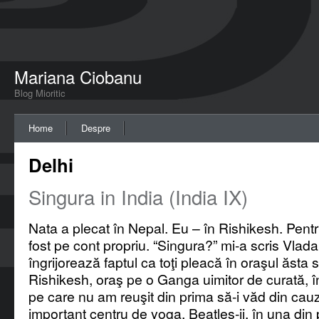
Mariana Ciobanu
Blog Mioritic
Home
Despre
Delhi
Singura in India (India IX)
Nata a plecat în Nepal. Eu – în Rishikesh. Pent
fost pe cont propriu. “Singura?” mi-a scris Vla
îngrijorează faptul ca toţi pleacă în oraşul ăsta s
Rishikesh, oraş pe o Ganga uimitor de curată, 
pe care nu am reuşit din prima să-i văd din cauz
important centru de yoga. Beatles-ii, în una din 