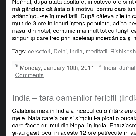
Normal, după atâta asaltare, în câteva ore simt c
mă gândesc că ăsta o fi motivul pentru care turi
adâncindu-se în meditatii. După câteva zile în c
mult de 3 ore în locuri intens populate, adica pe
nasul din hotel, comunic mai mult tot cu turişti 
singuri şi care trec prin aceleaşi încercări ca şi 
Tags:
cersetori
,
Delhi
,
India
,
meditatii
,
Rishikesh
Monday, January 10th, 2011
India
,
Jurnal
Comments
India – tara oamenilor fericiti (Indi
Calatoria mea in India a inceput cu o întârziere 
mele, Nata careia pur și simplu i-a picat o buca
care făcea drumul din Nepal în India. Entuziasm
și-au găsit locul în aceste 12 ore petrecute în a