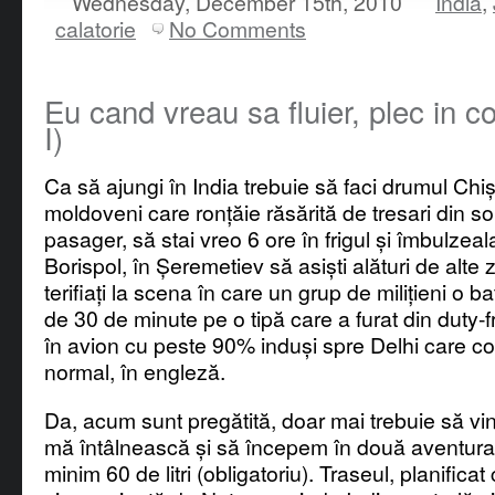
Wednesday, December 15th, 2010
India
,
calatorie
No Comments
Eu cand vreau sa fluier, plec in c
I)
Ca să ajungi în India trebuie să faci drumul Chi
moldoveni care ronțăie răsărită de tresari din 
pasager, să stai vreo 6 ore în frigul și îmbulzeal
Borispol, în Șeremetiev să asiști alături de alte z
terifiați la scena în care un grup de milițieni o b
de 30 de minute pe o tipă care a furat din duty-f
în avion cu peste 90% induși spre Delhi care co
normal, în engleză.
Da, acum sunt pregătită, doar mai trebuie să vi
mă întâlnească și să începem în două aventura
minim 60 de litri (obligatoriu). Traseul, planificat