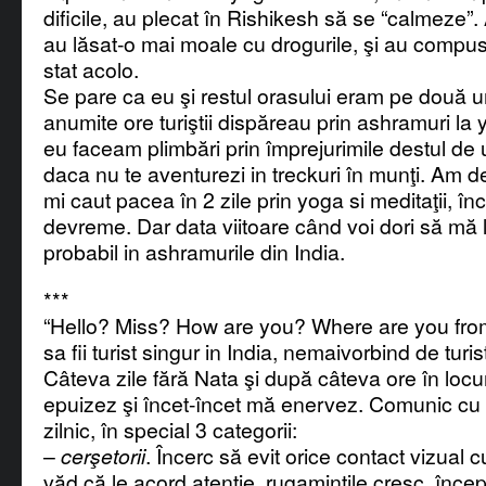
dificile, au plecat în Rishikesh să se “calmeze”. 
au lăsat-o mai moale cu drogurile, şi au compu
stat acolo.
Se pare ca eu şi restul orasului eram pe două u
anumite ore turiştii dispăreau prin ashramuri la y
eu faceam plimbări prin împrejurimile destul de
daca nu te aventurezi in treckuri în munţi. Am d
mi caut pacea în 2 zile prin yoga si meditaţii, în
devreme. Dar data viitoare când voi dori să mă li
probabil in ashramurile din India.
***
“Hello? Miss? How are you? Where are you from
sa fii turist singur in India, nemaivorbind de turis
Câteva zile fără Nata şi după câteva ore în locur
epuizez şi încet-încet mă enervez. Comunic cu
zilnic, în special 3 categorii:
–
cerşetorii
. Încerc să evit orice contact vizual 
văd că le acord atenţie, rugaminţile cresc, înce