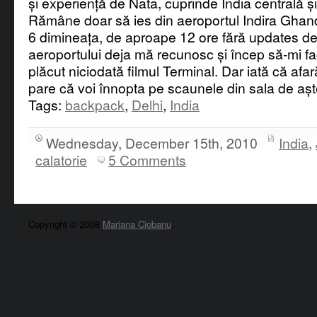
și experiență de Nata, cuprinde India centrală ș
Rămâne doar să ies din aeroportul Indira Ghand
6 dimineața, de aproape 12 ore fără updates de 
aeroportului deja mă recunosc și încep să-mi fac
plăcut niciodată filmul Terminal. Dar iată că afar
pare că voi înnopta pe scaunele din sala de așt
Tags:
backpack
,
Delhi
,
India
Wednesday, December 15th, 2010
India
,
calatorie
5 Comments
Copyright © 2008
Mariana Ciobanu
.