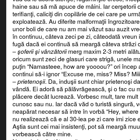
haine sau să mă apuce de mâini. Iar cerşetorii d
terifianţi, caliciţi din copilărie de cei care pe urmă
exploatează. Au diferite malformaţii îngrozitoa
unor boli de care nu am mai văzut sau auzit vre
în continuu, câteva zeci pe zi, câteodată vreun 
fugă dacă ei continuă să meargă câteva străzi
–
şoferii şi vânzătorii
merg maxim 2-3 metri alătu
oricum sunt zeci de glasuri care strigă, unele ma
puţin “Namasteee, how are yoooou?” ori încep a 
continui să-i ignor “Excuse me, miss? Miss? Miiiii
–
prietenoşii
. Da, induşii sunt chiar prietenoşi d
vândă. Ei adoră să pălăvrăgească, şi o fac cu 
plăcere decât lucrează. Vorbesc mult, tare mult şi
cunosc sau nu. Iar dacă văd o turistă singură, 
neapărat necesar să intre în vorbă “Hey, where 
nu realizează că e al 30-lea pe zi care imi zice 
Aştia sunt cei mai insistenţi, pot să meargă muuu
vorbească către mine.