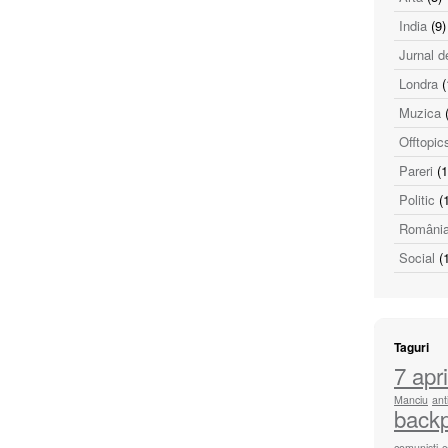
India
(9)
Jurnal d
Londra
(
Muzica
(
Offtopic
Pareri
(1
Politic
(1
Români
Social
(1
Taguri
7 apri
Manciu
ant
back
comunisti
c