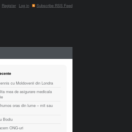
Register
Log in
Subscribe RSS Feed
recente
ennis cu Moldovenii din Londra
lita mea de asigurare medicala
ie
frumos oras din lume – mit sau
cu Bodiu
facem ONG-uri