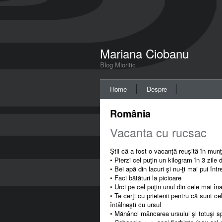
Mariana Ciobanu
Blog Mioritic
Home
Despre
România
Vacanta cu rucsac
Ştii că a fost o vacanţă reuşită în munţ
• Pierzi cel puţin un kilogram în 3 zile 
• Bei apă din lacuri şi nu-ţi mai pui înt
• Faci bătături la picioare
• Urci pe cel puţin unul din cele mai în
• Te cerţi cu prietenii pentru că sunt ce
întâlneşti cu ursul
• Mănânci mâncarea ursului şi totuşi spe