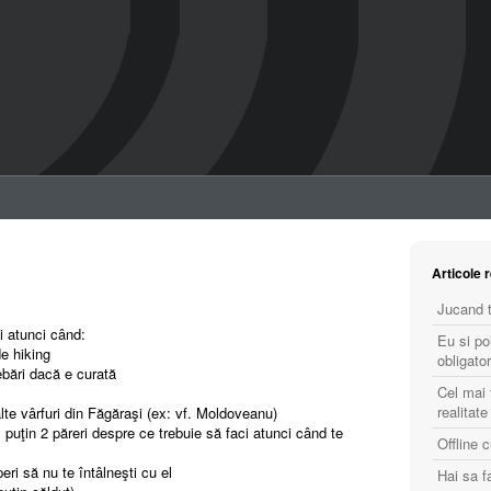
Articole 
Jucand t
i atunci când:
Eu si po
de hiking
obligator
rebări dacă e curată
Cel mai 
realitate
alte vârfuri din Făgăraşi (ex: vf. Moldoveanu)
l puţin 2 păreri despre ce trebuie să faci atunci când te
Offline 
ri să nu te întâlneşti cu el
Hai sa 