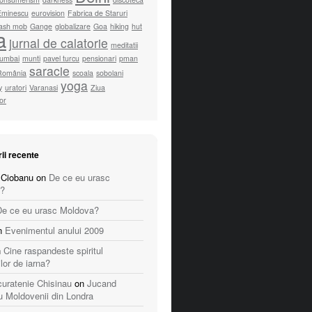
Eminescu
eurovision
Fabrica de Staruri
lash mob
Gange
globalizare
Goa
hiking
hut
a
jurnal de calatorie
meditatii
umbai
munti
pavel turcu
pensionari
pman
saracie
România
scoala
sobolani
yoga
y
uratori
Varanasi
Ziua
lor
ii recente
 Ciobanu
on
De ce eu urasc
?
De ce eu urasc Moldova?
n
Evenimentul anului 2009
n
Cine raspandeste spiritul
ilor de iarna?
 curatenie Chisinau
on
Jucand
u Moldovenii din Londra