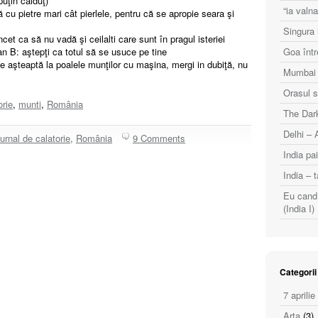
puţin călduţ)
“ia val
 cu pietre mari cât pierlele, pentru că se apropie seara şi
Singura i
cet ca să nu vadă şi ceilalti care sunt în pragul isteriei
an B: aştepţi ca totul să se usuce pe tine
Goa într
te aşteaptă la poalele munţilor cu maşina, mergi in dubiţă, nu
Mumbai (
Orasul s
orie
,
munti
,
România
The Dark
Delhi – 
urnal de calatorie
,
România
9 Comments
India pai
India – t
Eu cand 
(India I)
Categorii
7 aprilie
Arta
(3)