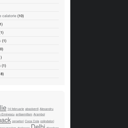
e calatorie
(10)
1)
1)
s
(1)
0)
)
a
(1)
8)
lie
14 februarie
absolventi
Alexandru
i-Eminescu
antisemitism
Arambol
pack
cersetori
Coca Cola
colindatori
Delhi
onsumerism
darkness
discoteca