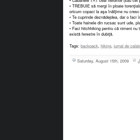
• Cabanele <=> ceai fierbinte (sau cel 
• TREBUIE să mergi în ploaie torenţială
oricum copaci la aşa înălţime nu cresc
• Te cuprinde deznădejdea, dar o faci în
• Toate hainele din rucsac sunt ude, pl
• Faci hitchhiking pentru că nimeni nu 
există ferestre în dubiţă.
Tags:
backpack
,
hiking
,
jurnal de calat
Saturday, August 15th, 2009
J