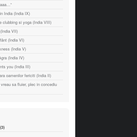
naaaa…”
n India (India IX)
e clubbing si yoga (India VIII)
India VII)
fânt (India VI)
ness (India V)
Agra (India IV)
nts you (India III)
ara oamenilor fericiti (India II)
vreau sa fluier, plec in concediu
(3)