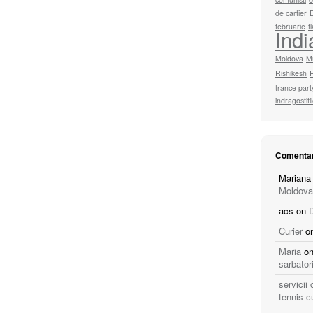
de cartier
februarie
f
Indi
Moldova
M
Rishikesh
trance part
indragostiti
Comentar
Mariana
Moldova
acs
on
Curier
o
Maria
o
sarbator
servicii
tennis c