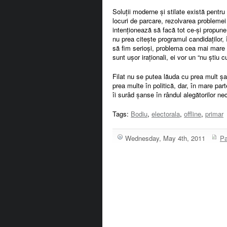
Soluții moderne și stilate există pentru
locuri de parcare, rezolvarea problemei 
intenționează să facă tot ce-și propune
nu prea citește programul candidaților,
să fim serioși, problema cea mai mare 
sunt ușor iraționali, ei vor un “nu știu
Filat nu se putea lăuda cu prea mult șar
prea multe în politică, dar, în mare part
îi surâd șanse în rândul alegătorilor n
Tags:
Bodiu
,
electorala
,
offline
,
primar
Wednesday, May 4th, 2011
Pa