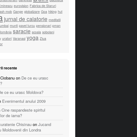
Eminescu
eurovision
Fabrica de Staruri
lash mob
Gange
globalizare
Goa
hiking
hut
a
jurnal de calatorie
meditatii
umbai
munti
pavel turcu
pensionari
pman
saracie
România
scoala
sobolani
yoga
y
uratori
Varanasi
Ziua
lor
ii recente
 Ciobanu
on
De ce eu urasc
?
De ce eu urasc Moldova?
n
Evenimentul anului 2009
n
Cine raspandeste spiritul
ilor de iarna?
 curatenie Chisinau
on
Jucand
u Moldovenii din Londra