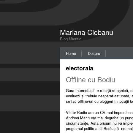
Mariana Ciobanu
Blog Mioritic
Home
Despre
electorala
Offline cu Bodiu
Gura Internetului, e o forță strașnică,
evaluezi și trebuie neapărat astupată,
se fac offline-uri cu bloggeri în locații 
Victor Bodiu are un CV mai impresionan
Andreei Marin era mai degrabă un punct 
circumstanțe. Asta oricum nu i-a impiedi
programul politic a lui Bodiu să ne mai 