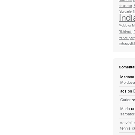
de cartier
februarie
f
Indi
Moldova
M
Rishikesh
trance part
indragostiti
Comentar
Mariana
Moldova
acs
on
Curier
o
Maria
o
sarbator
servicii
tennis c