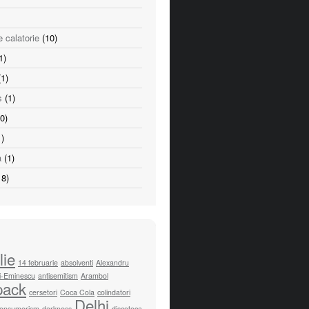
e calatorie
(10)
1)
1)
s
(1)
0)
)
a
(1)
8)
lie
14 februarie
absolventi
Alexandru
i-Eminescu
antisemitism
Arambol
pack
cersetori
Coca Cola
colindatori
Delhi
onsumerism
darkness
discoteca