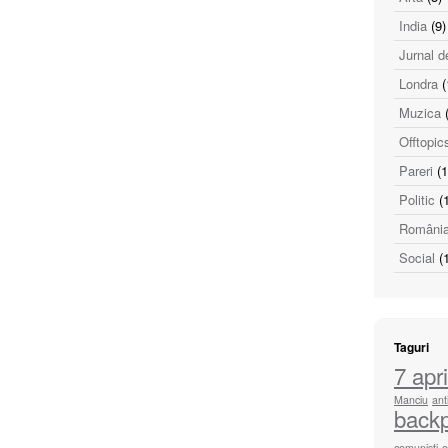
India
(9)
Jurnal d
Londra
(
Muzica
(
Offtopic
Pareri
(1
Politic
(1
Români
Social
(1
Taguri
7 apri
Manciu
ant
back
comunisti
c