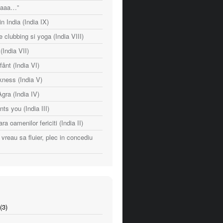
naaaa…”
n India (India IX)
e clubbing si yoga (India VIII)
India VII)
fânt (India VI)
ness (India V)
Agra (India IV)
nts you (India III)
ara oamenilor fericiti (India II)
vreau sa fluier, plec in concediu
(3)