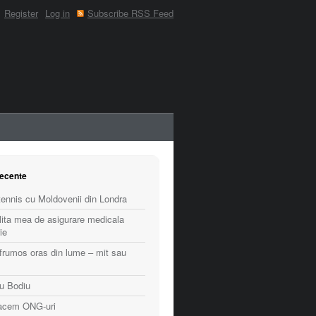
Register
Log in
Subscribe RSS Feed
recente
ennis cu Moldovenii din Londra
lita mea de asigurare medicala
ie
frumos oras din lume – mit sau
cu Bodiu
facem ONG-uri