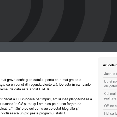
Articole 
Jucand t
 e mai gravă decât gura satului, pentu că e mai greu s-o
Eu si po
 așa, ca un punct din agenda electorală. De asta în campanie
obligator
boeme, de data asta a fost Eli-Pili.
Cel mai 
realitate
t decât a lui Chirtoacă pe timpuri, emisiunea plângăcioasă a
rușinos în CV și totuși l-am ales pe atunci forțată de
Offline 
cat la întâlnire pe cei ce nu au cercetat biografia și
plictisească un pic peste programul stabilit.
Hai sa 