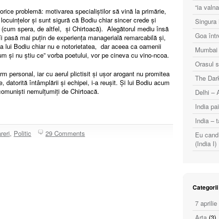
“ia val
 orice problemă: motivarea specialiștilor să vină la primărie,
locuințelor și sunt sigură că Bodiu chiar sincer crede și
Singura i
 (cum spera, de altfel, și Chirtoacă). Alegătorul mediu însă
Goa într
 îi pasă mai puțin de experiența managerială remarcabilă și,
a lui Bodiu chiar nu e notorietatea, dar aceea ca oamenii
Mumbai (
 cum și nu știu ce” vorba poetului, vor pe cineva cu vino-ncoa.
Orasul s
m personal, iar cu aerul plictisit și ușor arogant nu promitea
The Dark
e, datorită întâmplării și echipei, i-a reușit. Și lui Bodiu acum
ecomuniști nemulțumiți de Chirtoacă.
Delhi – 
India pai
India – t
reri
,
Politic
29 Comments
Eu cand 
(India I)
Categorii
7 aprilie
Arta
(3)