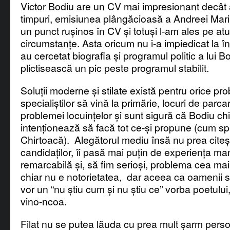
Victor Bodiu are un CV mai impresionant decât 
timpuri, emisiunea plângăcioasă a Andreei Mar
un punct rușinos în CV și totuși l-am ales pe atu
circumstanțe. Asta oricum nu i-a impiedicat la în
au cercetat biografia și programul politic a lui 
plictisească un pic peste programul stabilit.
Soluții moderne și stilate există pentru orice p
specialiștilor să vină la primărie, locuri de parc
problemei locuințelor și sunt sigură că Bodiu chi
intenționează să facă tot ce-și propune (cum sper
Chirtoacă). Alegătorul mediu însă nu prea cite
candidaților, îi pasă mai puțin de experiența ma
remarcabilă și, să fim serioși, problema cea mai
chiar nu e notorietatea, dar aceea ca oamenii sun
vor un “nu știu cum și nu știu ce” vorba poetului
vino-ncoa.
Filat nu se putea lăuda cu prea mult șarm person