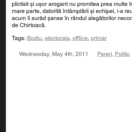
plictisit și ușor arogant nu promitea prea multe în
mare parte, datorită întâmplării și echipei, i-a reu
acum îi surâd șanse în rândul alegătorilor neco
de Chirtoacă.
Tags:
Bodiu
,
electorala
,
offline
,
primar
Wednesday, May 4th, 2011
Pareri
,
Politic